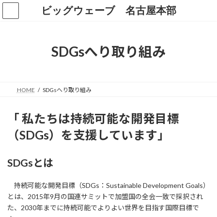
コ
ナ
ビッグウェーブ 名古屋本部
ン
ビ
テ
ゲ
ン
ー
ツ
シ
SDGsへり取り組み
へ
ョ
ス
ン
キ
に
ッ
移
HOME
SDGsへり取り組み
プ
動
「 私たちは持続可能な開発目標
（SDGs）を支援しています」
SDGsとは
持続可能な開発目標（SDGs：Sustainable Development Goals）
とは、2015年9月の国連サミットで加盟国の全会一致で採択され
た、2030年までに持続可能でよりよい世界を目指す国際目標で