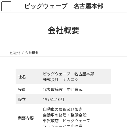
コ
ナ
ビッグウェーブ 名古屋本部
ン
ビ
テ
ゲ
ン
ー
ツ
シ
会社概要
へ
ョ
ス
ン
キ
に
ッ
移
HOME
会社概要
プ
動
ビッグウェーブ 名古屋本部
社名
株式会社 ナカニシ
役員
代表取締役 中西慶蔵
設立
1995年10月
自動車の買取及び販売
自動車の修理・整備全般
業務内容
車買取店 ビッグウェーブ
フランチャイズ店運営