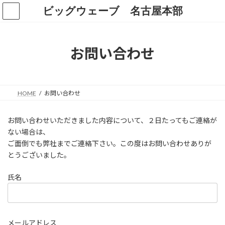
コ
ナ
ビッグウェーブ 名古屋本部
ン
ビ
テ
ゲ
ン
ー
ツ
シ
お問い合わせ
へ
ョ
ス
ン
キ
に
ッ
移
HOME
お問い合わせ
プ
動
お問い合わせいただきました内容について、２日たってもご連絡が
ない場合は、
ご面倒でも弊社までご連絡下さい。この度はお問い合わせありが
とうございました。
氏名
メールアドレス