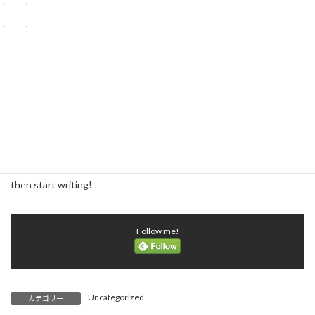
コ
ナ
ビッグウェーブ 名古屋本部
ン
ビ
テ
ゲ
ン
ー
Hello world!
ツ
シ
へ
ョ
最
ス
ン
2022年5月30日
2022年5月30日
admin
終
キ
に
更
新
ッ
移
日
HOME
ブログ
Uncategorized
Hello world!
時
プ
動
:
Welcome to WordPress. This is your first post. Edit or delete it,
then start writing!
Follow me!
Uncategorized
カテゴリー